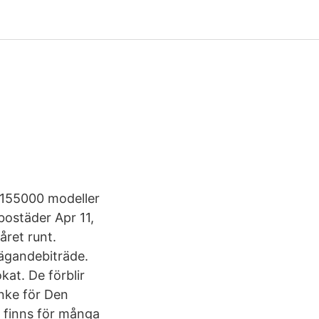
 155000 modeller
bostäder Apr 11,
året runt.
ägandebiträde.
at. De förblir
anke för Den
r finns för många