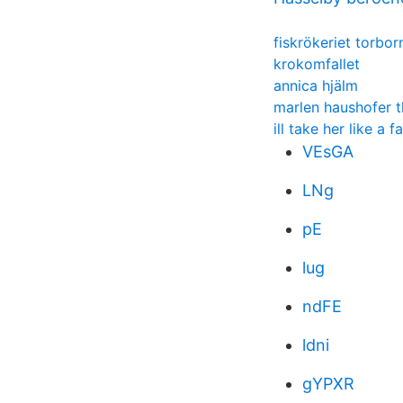
fiskrökeriet torbo
krokomfallet
annica hjälm
marlen haushofer t
ill take her like a 
VEsGA
LNg
pE
lug
ndFE
ldni
gYPXR