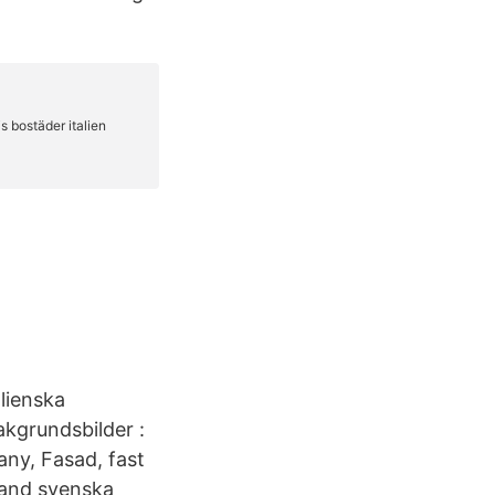
alienska
kgrundsbilder :
any, Fasad, fast
bland svenska