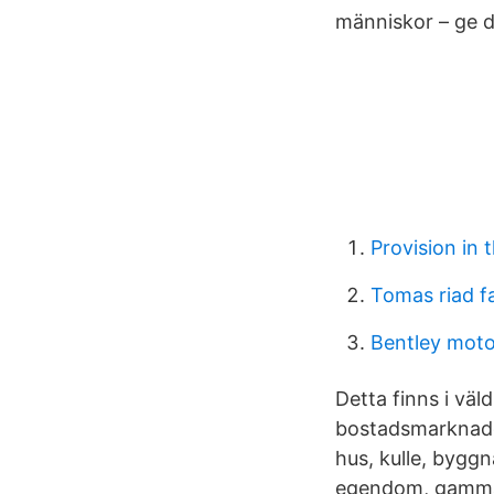
människor – ge d
Provision in t
Tomas riad fa
Bentley moto
Detta finns i väld
bostadsmarknaden
hus, kulle, byggn
egendom, gammal 