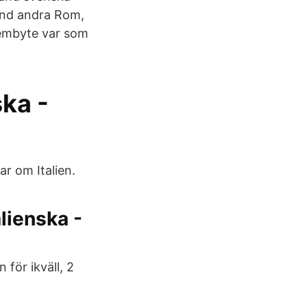
land andra Rom,
 hembyte var som
ka -
ar om Italien.
lienska -
n för ikväll, 2