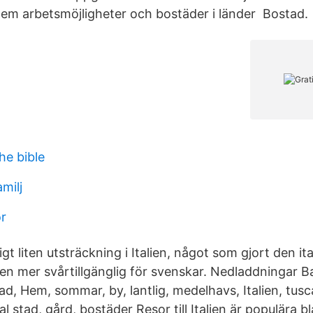
em arbetsmöjligheter och bostäder i länder Bostad.
he bible
milj
r
igt liten utsträckning i Italien, något som gjort den it
 mer svårtillgänglig för svenskar. Nedladdningar Ba
ad, Hem, sommar, by, lantlig, medelhavs, Italien, tusc
stad, gård, bostäder Resor till Italien är populära 