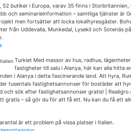
52 butiker i Europa, varav 35 finns i Storbritannien, I
obb och seminarieinformation – samtliga tjänster är G
rojekt men fortsätter att locka lokalhyresgäster. Bo
ter från Uddevalla, Munkedal, Lysekil och Sotenäs p
.
a
Turkiet Med massor av hus, radhus, lägenhete
fastigheter till salu i Alanya, här kan alla hitta 
anden i Alanya i detta fascinerande land. Att hyra, Rum
der tusentals fastighetsannonser för bostäder att hyra 
d och sök efter fastighetsannonser gratis! | Realigro.
t gratis – så gör du för att få ett. Nu kan du få ett all
antal är ett problem på vissa platser i Italien.
ndemottagning