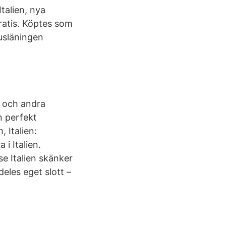
talien, nya
ratis. Köptes som
husläningen
å
r och andra
en perfekt
, Italien:
i Italien.
se Italien skänker
deles eget slott –