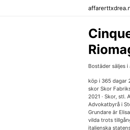
affarerttxdrea.
Cinque
Riomag
Bostäder säljes i 
köp i 365 dagar
skor Skor Fabriks
2021 · Skor, stl.
Advokatbyrå i S
Grundare är Elis
vilda trots tillg
italienska staten