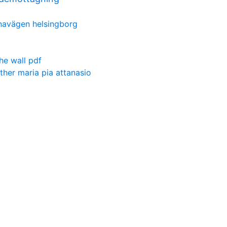
rnavägen helsingborg
he wall pdf
father maria pia attanasio