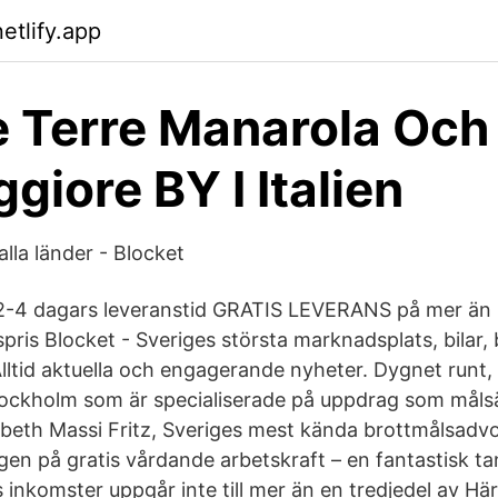
netlify.app
 Terre Manarola Och
giore BY I Italien
alla länder - Blocket
 2-4 dagars leveranstid GRATIS LEVERANS på mer än
pris Blocket - Sveriges största marknadsplats, bilar, 
 Alltid aktuella och engagerande nyheter. Dygnet runt, 
tockholm som är specialiserade på uppdrag som måls
abeth Massi Fritz, Sveriges mest kända brottmålsadvok
ången på gratis vårdande arbetskraft – en fantastisk t
s inkomster uppgår inte till mer än en tredjedel av Hä