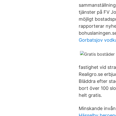
sammanställning, 
tjänster på FV J
möjligt bostadsp
rapporterar nyhe
bohuslaningen.se
Gorbatsjov vodk
fastighet vid str
Realigro.se erbju
Bläddra efter sta
bort över 100 slot
helt gratis.
Minskande invånar
Hässelby beroe